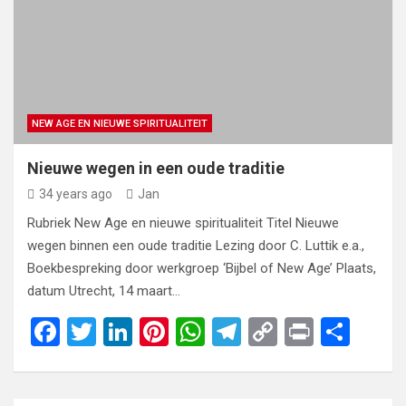
o
n
t
A
a
n
o
p
m
k
k
p
NEW AGE EN NIEUWE SPIRITUALITEIT
Nieuwe wegen in een oude traditie
34 years ago
Jan
Rubriek New Age en nieuwe spiritualiteit Titel Nieuwe
wegen binnen een oude traditie Lezing door C. Luttik e.a.,
Boekbespreking door werkgroep ‘Bijbel of New Age’ Plaats,
datum Utrecht, 14 maart…
F
T
Li
Pi
W
T
C
Pr
S
a
wi
n
nt
h
el
o
in
h
ce
tt
ke
er
at
e
py
t
ar