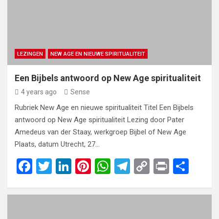
LEZINGEN
NEW AGE EN NIEUWE SPIRITUALITEIT
Een Bijbels antwoord op New Age spiritualiteit
4 years ago
Sense
Rubriek New Age en nieuwe spiritualiteit Titel Een Bijbels
antwoord op New Age spiritualiteit Lezing door Pater
Amedeus van der Staay, werkgroep Bijbel of New Age
Plaats, datum Utrecht, 27…
F
T
Li
Pi
W
T
C
Pr
S
a
wi
n
nt
h
el
o
in
h
ce
tt
ke
er
at
e
py
t
ar
b
er
dI
es
s
gr
Li
e