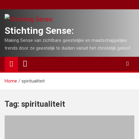
Skip
to
content
Stichting Sense:
Making Sense van zichtbare geestelijke en maatschappelijke
trends door ze geestelijk te duiden vanuit het christelijk geloof.
Home
spiritualiteit
Tag:
spiritualiteit