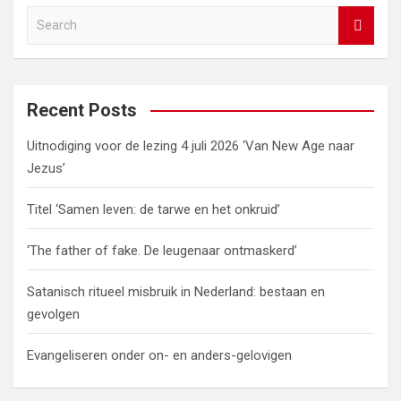
b
er
dI
es
s
gr
Li
e
S
o
n
t
A
a
n
e
o
p
m
k
a
r
k
p
c
Recent Posts
h
Uitnodiging voor de lezing 4 juli 2026 ‘Van New Age naar
Jezus’
Titel ‘Samen leven: de tarwe en het onkruid’
‘The father of fake. De leugenaar ontmaskerd’
Satanisch ritueel misbruik in Nederland: bestaan en
gevolgen
Evangeliseren onder on- en anders-gelovigen