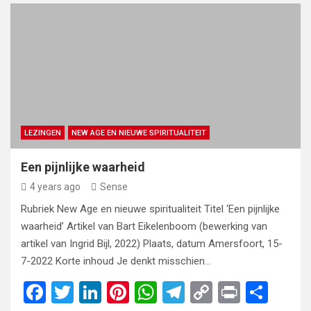
ce
tt
ke
er
at
e
py
t
ar
b
er
dI
es
s
gr
Li
e
o
n
t
A
a
n
o
p
m
k
k
p
LEZINGEN
NEW AGE EN NIEUWE SPIRITUALITEIT
Een pijnlijke waarheid
4 years ago
Sense
Rubriek New Age en nieuwe spiritualiteit Titel ‘Een pijnlijke
waarheid’ Artikel van Bart Eikelenboom (bewerking van
artikel van Ingrid Bijl, 2022) Plaats, datum Amersfoort, 15-
7-2022 Korte inhoud Je denkt misschien…
F
T
Li
Pi
W
T
C
Pr
S