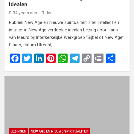
idealen
34 years ago
Jan
Rubriek New Age en nieuwe spiritualiteit Titel Intellect en
intuïtie: in New Age verdoolde idealen Lezing door Hans
van Meurs bij Interkerkelijke Werkgroep “Bijbel of New Age”
Plaats, datum Utrecht,…
F
T
Li
Pi
W
T
C
Pr
S
a
wi
n
nt
h
el
o
in
h
ce
tt
ke
er
at
e
py
t
ar
b
er
dI
es
s
gr
Li
e
o
n
t
A
a
n
o
p
m
k
k
p
LEZINGEN
NEW AGE EN NIEUWE SPIRITUALITEIT