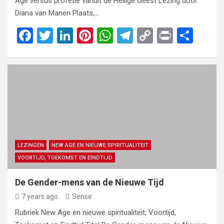
Age versus profetie vanuit de Heilige Geest Lezing door
Diana van Manen Plaats,…
F
T
Li
Pi
W
T
C
Pr
S
a
wi
n
nt
h
el
o
in
h
ce
tt
ke
er
at
e
py
t
ar
b
er
dI
es
s
gr
Li
e
o
n
t
A
a
n
o
p
m
k
k
p
LEZINGEN
NEW AGE EN NIEUWE SPIRITUALITEIT
VOORTIJD, TOEKOMST EN EINDTIJD
De Gender-mens van de Nieuwe Tijd
7 years ago
Sense
Rubriek New Age en nieuwe spiritualiteit; Voortijd,