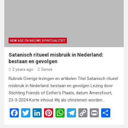
NEW AGE EN NIEUWE SPIRITUALITEIT
Satanisch ritueel misbruik in Nederland:
bestaan en gevolgen
2 years ago
Sense
Rubriek Overige lezingen en artikelen Titel Satanisch ritueel
misbruik in Nederland: bestaan en gevolgen Lezing door
Stichting Friends of Esther’s Plaats, datum Amersfoort,
23-3-2024 Korte inhoud Wij als christenen worden…
F
T
Li
Pi
W
T
C
Pr
S
a
wi
n
nt
h
el
o
in
h