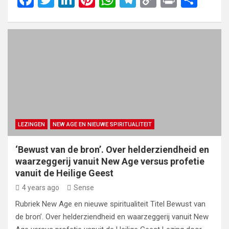
a
wi
n
nt
h
el
o
in
h
ce
tt
ke
er
at
e
py
t
ar
b
er
dI
es
s
gr
Li
e
o
n
t
A
a
n
o
p
m
k
k
p
LEZINGEN
NEW AGE EN NIEUWE SPIRITUALITEIT
‘Bewust van de bron’. Over helderziendheid en
waarzeggerij vanuit New Age versus profetie
vanuit de Heilige Geest
4 years ago
Sense
Rubriek New Age en nieuwe spiritualiteit Titel Bewust van
de bron’. Over helderziendheid en waarzeggerij vanuit New