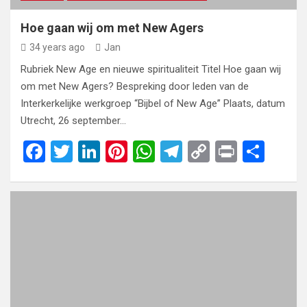
Hoe gaan wij om met New Agers
34 years ago
Jan
Rubriek New Age en nieuwe spiritualiteit Titel Hoe gaan wij
om met New Agers? Bespreking door leden van de
Interkerkelijke werkgroep “Bijbel of New Age” Plaats, datum
Utrecht, 26 september…
F
T
Li
Pi
W
T
C
Pr
S
a
wi
n
nt
h
el
o
in
h
ce
tt
ke
er
at
e
py
t
ar
b
er
dI
es
s
gr
Li
e
o
n
t
A
a
n
o
p
m
k
k
p