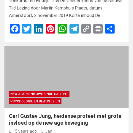
Toekomst en Eindtijd Titel De Gender-mens van de Nieuwe
Tijd Lezing door Martin Kamphuis Plaats, datum
Amersfoort, 2 november 2019 Korte inhoud De…
F
T
Li
Pi
W
T
C
Pr
S
a
wi
n
nt
h
el
o
in
h
ce
tt
ke
er
at
e
py
t
ar
b
er
dI
es
s
gr
Li
e
o
n
t
A
a
n
o
p
m
k
k
p
NEW AGE EN NIEUWE SPIRITUALITEIT
PSYCHOLOGIE EN BEWUSTZIJN
Carl Gustav Jung, heidense profeet met grote
invloed op de new age beweging
15 years ago
Jan