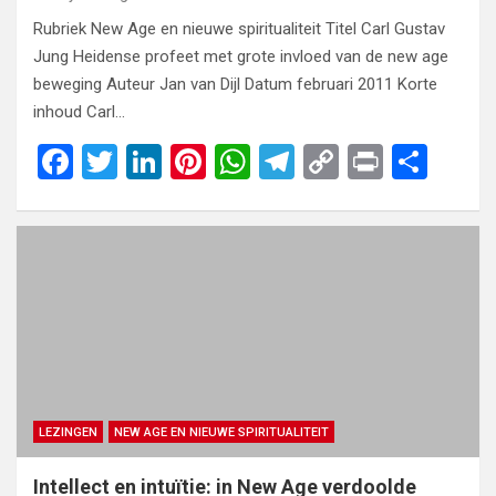
Rubriek New Age en nieuwe spiritualiteit Titel Carl Gustav
Jung Heidense profeet met grote invloed van de new age
beweging Auteur Jan van Dijl Datum februari 2011 Korte
inhoud Carl…
F
T
Li
Pi
W
T
C
Pr
S
a
wi
n
nt
h
el
o
in
h
ce
tt
ke
er
at
e
py
t
ar
b
er
dI
es
s
gr
Li
e
o
n
t
A
a
n
o
p
m
k
k
p
LEZINGEN
NEW AGE EN NIEUWE SPIRITUALITEIT
Intellect en intuïtie: in New Age verdoolde