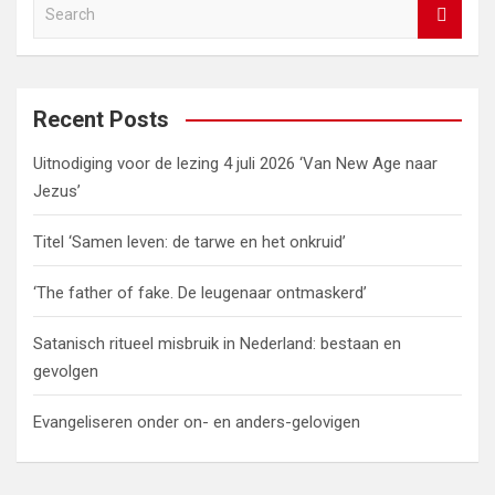
S
k
p
e
a
r
c
Recent Posts
h
Uitnodiging voor de lezing 4 juli 2026 ‘Van New Age naar
Jezus’
Titel ‘Samen leven: de tarwe en het onkruid’
‘The father of fake. De leugenaar ontmaskerd’
Satanisch ritueel misbruik in Nederland: bestaan en
gevolgen
Evangeliseren onder on- en anders-gelovigen