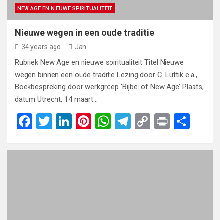
NEW AGE EN NIEUWE SPIRITUALITEIT
Nieuwe wegen in een oude traditie
34 years ago
Jan
Rubriek New Age en nieuwe spiritualiteit Titel Nieuwe
wegen binnen een oude traditie Lezing door C. Luttik e.a.,
Boekbespreking door werkgroep ‘Bijbel of New Age’ Plaats,
datum Utrecht, 14 maart…
F
T
Li
Pi
W
T
C
Pr
S
a
wi
n
nt
h
el
o
in
h
ce
tt
ke
er
at
e
py
t
ar
b
er
dI
es
s
gr
Li
e
o
n
t
A
a
n
o
p
m
k
k
p