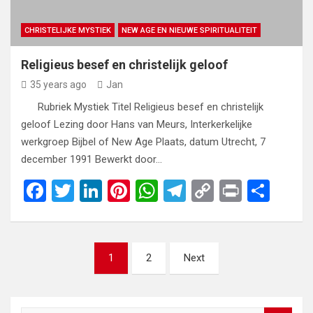
CHRISTELIJKE MYSTIEK
NEW AGE EN NIEUWE SPIRITUALITEIT
Religieus besef en christelijk geloof
35 years ago
Jan
Rubriek Mystiek Titel Religieus besef en christelijk
geloof Lezing door Hans van Meurs, Interkerkelijke
werkgroep Bijbel of New Age Plaats, datum Utrecht, 7
december 1991 Bewerkt door…
F
T
Li
Pi
W
T
C
Pr
S
a
wi
n
nt
h
el
o
in
h
ce
tt
ke
er
at
e
py
t
ar
Posts
b
er
dI
es
s
gr
Li
e
1
2
Next
navigation
o
n
t
A
a
n
o
p
m
k