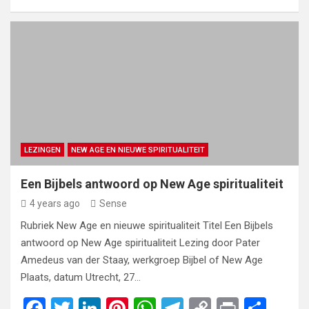
a
wi
n
nt
h
el
o
in
h
ce
tt
ke
er
at
e
py
t
ar
b
er
dI
es
s
gr
Li
e
o
n
t
A
a
n
o
p
m
k
k
p
LEZINGEN
NEW AGE EN NIEUWE SPIRITUALITEIT
Een Bijbels antwoord op New Age spiritualiteit
4 years ago
Sense
Rubriek New Age en nieuwe spiritualiteit Titel Een Bijbels
antwoord op New Age spiritualiteit Lezing door Pater
Amedeus van der Staay, werkgroep Bijbel of New Age
Plaats, datum Utrecht, 27…
F
T
Li
Pi
W
T
C
Pr
S