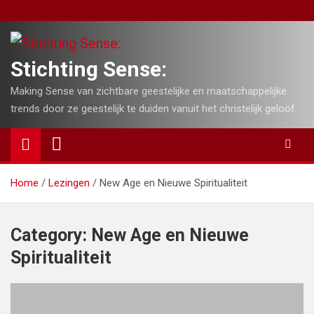
Skip
to
content
Stichting Sense:
Making Sense van zichtbare geestelijke en maatschappelijke
trends door ze geestelijk te duiden vanuit het christelijk geloof.
Home
Lezingen
New Age en Nieuwe Spiritualiteit
Category:
New Age en Nieuwe
Spiritualiteit