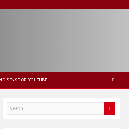
ING SENSE OP YOUTUBE
S
e
a
r