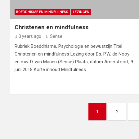
BOEDDHISME EN MINDFULNESS
LEZINGEN
Christenen en mindfulness
3 years ago
Sense
Rubriek Boeddhisme, Psychologie en bewustzijn Titel
Christenen en mindfulness Lezing door Ds. P.W. de Nooy
en mw. D. van Manen (Sense) Plaats, datum Amersfoort, 9
juni 2018 Korte inhoud Mindfulness…
Posts
1
2
…
navigation