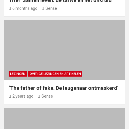
Titel ‘Samen leven: de tarwe en het onkruid’
6 months ago
Sense
LEZINGEN
OVERIGE LEZINGEN EN ARTIKELEN
‘The father of fake. De leugenaar ontmaskerd’
2 years ago
Sense