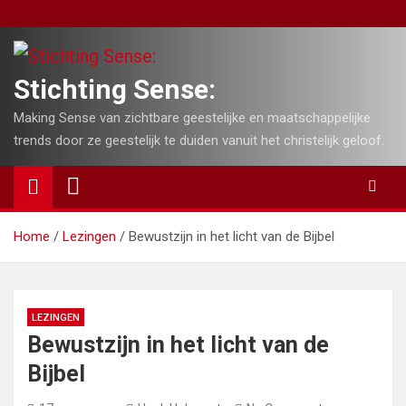
Skip
to
content
Stichting Sense:
Making Sense van zichtbare geestelijke en maatschappelijke
trends door ze geestelijk te duiden vanuit het christelijk geloof.
Home
Lezingen
Bewustzijn in het licht van de Bijbel
LEZINGEN
Bewustzijn in het licht van de
Bijbel