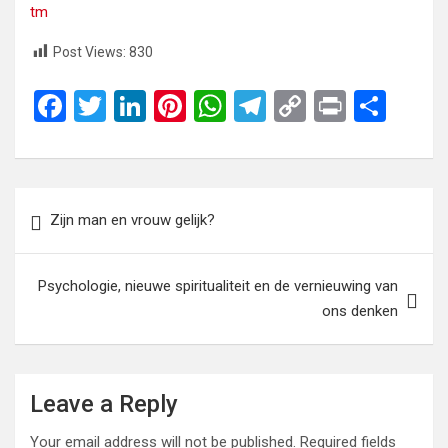
tm
Post Views:
830
F
T
Li
Pi
W
T
C
Pr
S
a
wi
n
nt
h
el
o
in
h
ce
tt
ke
er
at
e
py
t
ar
b
er
dI
es
s
gr
Li
e
Post
Zijn man en vrouw gelijk?
o
n
t
A
a
n
navigation
o
p
m
k
Psychologie, nieuwe spiritualiteit en de vernieuwing van
k
p
ons denken
Leave a Reply
Your email address will not be published.
Required fields