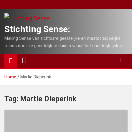
Skip
to
content
Stichting Sense:
Making Sense van zichtbare geestelijke en maatschappelijke
trends door ze geestelijk te duiden vanuit het christelijk geloof.
Home
Martie Dieperink
Tag:
Martie Dieperink