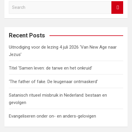
b
er
dI
es
s
gr
Li
e
S
o
n
t
A
a
n
e
o
p
m
k
a
r
k
p
c
Recent Posts
h
Uitnodiging voor de lezing 4 juli 2026 ‘Van New Age naar
Jezus’
Titel ‘Samen leven: de tarwe en het onkruid’
‘The father of fake. De leugenaar ontmaskerd’
Satanisch ritueel misbruik in Nederland: bestaan en
gevolgen
Evangeliseren onder on- en anders-gelovigen