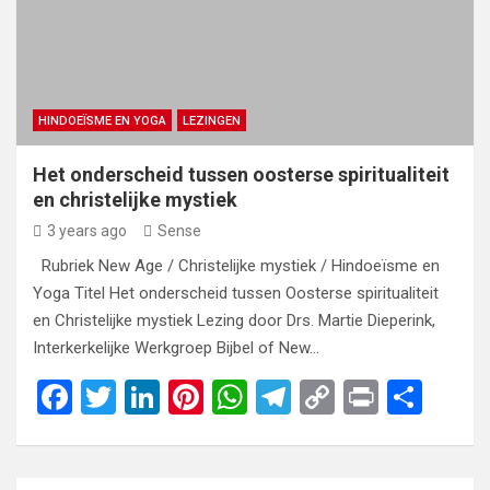
HINDOEÏSME EN YOGA
LEZINGEN
Het onderscheid tussen oosterse spiritualiteit
en christelijke mystiek
3 years ago
Sense
Rubriek New Age / Christelijke mystiek / Hindoeïsme en
Yoga Titel Het onderscheid tussen Oosterse spiritualiteit
en Christelijke mystiek Lezing door Drs. Martie Dieperink,
Interkerkelijke Werkgroep Bijbel of New…
F
T
Li
Pi
W
T
C
Pr
S
a
wi
n
nt
h
el
o
in
h
ce
tt
ke
er
at
e
py
t
ar