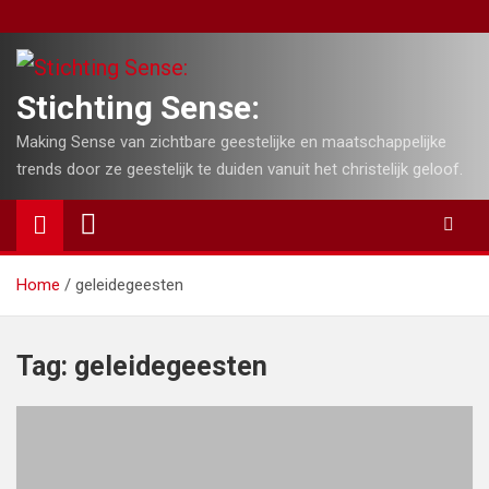
Skip
to
content
Stichting Sense:
Making Sense van zichtbare geestelijke en maatschappelijke
trends door ze geestelijk te duiden vanuit het christelijk geloof.
Home
geleidegeesten
Tag:
geleidegeesten