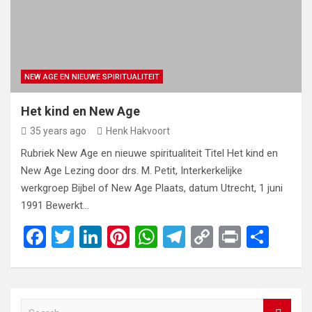
NEW AGE EN NIEUWE SPIRITUALITEIT
Het kind en New Age
35 years ago
Henk Hakvoort
Rubriek New Age en nieuwe spiritualiteit Titel Het kind en
New Age Lezing door drs. M. Petit, Interkerkelijke
werkgroep Bijbel of New Age Plaats, datum Utrecht, 1 juni
1991 Bewerkt…
F
T
Li
Pi
W
T
C
Pr
S
a
wi
n
nt
h
el
o
in
h
ce
tt
ke
er
at
e
py
t
ar
b
er
dI
es
s
gr
Li
e
S