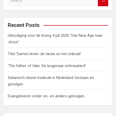
o
n
t
A
a
n
e
o
p
m
k
a
r
k
p
c
Recent Posts
h
Uitnodiging voor de lezing 4 juli 2026 ‘Van New Age naar
Jezus’
Titel ‘Samen leven: de tarwe en het onkruid’
‘The father of fake. De leugenaar ontmaskerd’
Satanisch ritueel misbruik in Nederland: bestaan en
gevolgen
Evangeliseren onder on- en anders-gelovigen