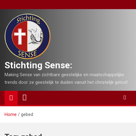
Skip
to
content
Stichting Sense:
Making Sense van zichtbare geestelijke en maatschappelijke
trends door ze geestelijk te duiden vanuit het christelijk geloof.
Home
gebed