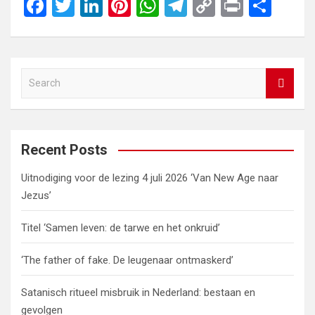
F
T
Li
Pi
W
T
C
Pr
S
a
wi
n
nt
h
el
o
in
h
ce
tt
ke
er
at
e
py
t
ar
b
er
dI
es
s
gr
Li
e
S
o
n
t
A
a
n
e
o
p
m
k
a
r
k
p
c
Recent Posts
h
Uitnodiging voor de lezing 4 juli 2026 ‘Van New Age naar
Jezus’
Titel ‘Samen leven: de tarwe en het onkruid’
‘The father of fake. De leugenaar ontmaskerd’
Satanisch ritueel misbruik in Nederland: bestaan en
gevolgen