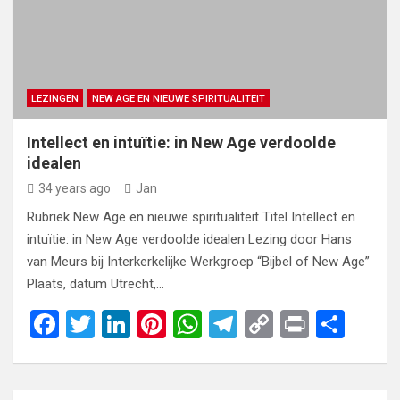
LEZINGEN
NEW AGE EN NIEUWE SPIRITUALITEIT
Intellect en intuïtie: in New Age verdoolde
idealen
34 years ago
Jan
Rubriek New Age en nieuwe spiritualiteit Titel Intellect en
intuïtie: in New Age verdoolde idealen Lezing door Hans
van Meurs bij Interkerkelijke Werkgroep “Bijbel of New Age”
Plaats, datum Utrecht,…
F
T
Li
Pi
W
T
C
Pr
S
a
wi
n
nt
h
el
o
in
h
ce
tt
ke
er
at
e
py
t
ar