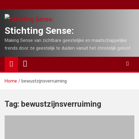
Skip
to
content
Stichting Sense:
Making Sense van zichtbare geestelijke en maatschappelijke
trends door ze geestelijk te duiden vanuit het christelijk geloof.
Home
bewustzijnsverruiming
Tag:
bewustzijnsverruiming