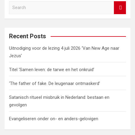
b
er
dI
es
s
gr
Li
e
S
o
n
t
A
a
n
e
o
p
m
k
a
r
k
p
c
Recent Posts
h
Uitnodiging voor de lezing 4 juli 2026 ‘Van New Age naar
Jezus’
Titel ‘Samen leven: de tarwe en het onkruid’
‘The father of fake. De leugenaar ontmaskerd’
Satanisch ritueel misbruik in Nederland: bestaan en
gevolgen
Evangeliseren onder on- en anders-gelovigen