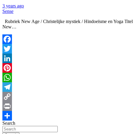
3 years ago
Sense
Rubriek New Age / Christelijke mystiek / Hindoeïsme en Yoga Titel He
New…
Facebook
Twitter
LinkedIn
Pinterest
WhatsApp
Telegram
Copy
Link
Print
Search
Share