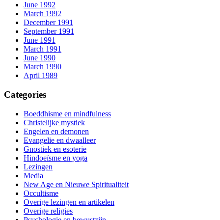
June 1992
March 1992
December 1991
September 1991
June 1991
March 1991
June 1990
March 1990
April 1989
Categories
Boeddhisme en mindfulness
Christelijke mystiek
Engelen en demonen
Evangelie en dwaalleer
Gnostiek en esoterie
Hindoeïsme en yoga
Lezingen
Media
New Age en Nieuwe Spiritualiteit
Occultisme
Overige lezingen en artikelen
Overige religies
Psychologie en bewustzijn