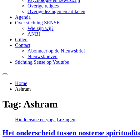
Psychologie en bewustzijn
Overige religies
Overige lezingen en artikelen
Agenda
Over stichting SENSE
Wie zijn wij?
ANBI
Giften
Contact
Abonneer op de Nieuwsbrief
Nieuwsbrieven
Stichting Sense op Youtube
Home
Ashram
Tag:
Ashram
Hindoeïsme en yoga
Lezingen
Het onderscheid tussen oosterse spiritualite