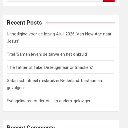
e
a
r
c
Recent Posts
h
Uitnodiging voor de lezing 4 juli 2026 ‘Van New Age naar
Jezus’
Titel ‘Samen leven: de tarwe en het onkruid’
‘The father of fake. De leugenaar ontmaskerd’
Satanisch ritueel misbruik in Nederland: bestaan en
gevolgen
Evangeliseren onder on- en anders-gelovigen
Recent Comments