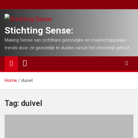
Skip
to
content
Stichting Sense:
Making Sense van zichtbare geestelijke en maatschappelijke
trends door ze geestelijk te duiden vanuit het christelijk geloof.
Home
duivel
Tag:
duivel