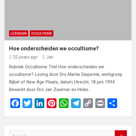
LEZINGEN
OCCULTISME
Hoe onderscheiden we occultisme?
32 years ago
Jan
Rubriek Occultisme Titel Hoe onderscheiden we
occultisme? Lezing door Drs Martie Dieperink, werkgroep
Bijbel of New Age Plaats, datum Utrecht, 18 juni 1994
Bewerkt door Drs Jan Zwemer en Hinke…
F
T
Li
Pi
W
T
C
Pr
S
a
wi
n
nt
h
el
o
in
h
ce
tt
ke
er
at
e
py
t
ar
b
er
dI
es
s
gr
Li
e
S