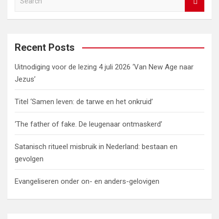
o
n
t
A
a
n
e
o
p
m
k
a
r
k
p
c
Recent Posts
h
Uitnodiging voor de lezing 4 juli 2026 ‘Van New Age naar
Jezus’
Titel ‘Samen leven: de tarwe en het onkruid’
‘The father of fake. De leugenaar ontmaskerd’
Satanisch ritueel misbruik in Nederland: bestaan en
gevolgen
Evangeliseren onder on- en anders-gelovigen