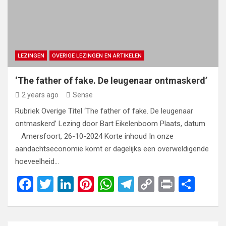
LEZINGEN
OVERIGE LEZINGEN EN ARTIKELEN
‘The father of fake. De leugenaar ontmaskerd’
2 years ago
Sense
Rubriek Overige Titel ‘The father of fake. De leugenaar
ontmaskerd’ Lezing door Bart Eikelenboom Plaats, datum
Amersfoort, 26-10-2024 Korte inhoud In onze
aandachtseconomie komt er dagelijks een overweldigende
hoeveelheid…
F
T
Li
Pi
W
T
C
Pr
S
a
wi
n
nt
h
el
o
in
h
ce
tt
ke
er
at
e
py
t
ar