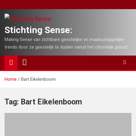
Skip
to
content
Stichting Sense:
Making Sense van zichtbare geestelijke en maatschappelijke
trends door ze geestelijk te duiden vanuit het christelijk geloof.
Home
Bart Eikelenboom
Tag:
Bart Eikelenboom