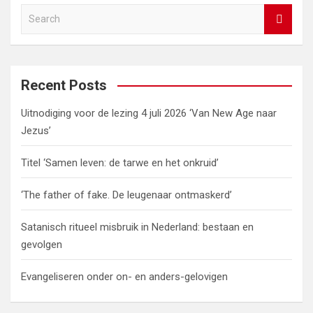
b
er
dI
es
s
gr
Li
e
S
o
n
t
A
a
n
e
o
p
m
k
a
r
k
p
c
Recent Posts
h
Uitnodiging voor de lezing 4 juli 2026 ‘Van New Age naar
Jezus’
Titel ‘Samen leven: de tarwe en het onkruid’
‘The father of fake. De leugenaar ontmaskerd’
Satanisch ritueel misbruik in Nederland: bestaan en
gevolgen
Evangeliseren onder on- en anders-gelovigen