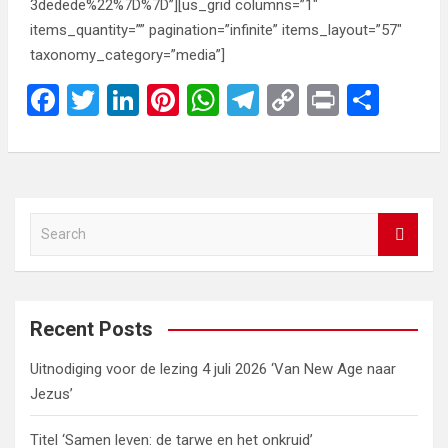
3dedede%22%7D%7D”][us_grid columns=”1″
items_quantity=”” pagination=”infinite” items_layout=”57″
taxonomy_category=”media”]
F
T
Li
Pi
W
T
C
Pr
S
a
wi
n
nt
h
el
o
in
h
ce
tt
ke
er
at
e
py
t
ar
b
er
dI
es
s
gr
Li
e
o
n
t
A
a
n
S
e
o
p
m
k
a
k
p
r
c
Recent Posts
h
Uitnodiging voor de lezing 4 juli 2026 ‘Van New Age naar
Jezus’
Titel ‘Samen leven: de tarwe en het onkruid’