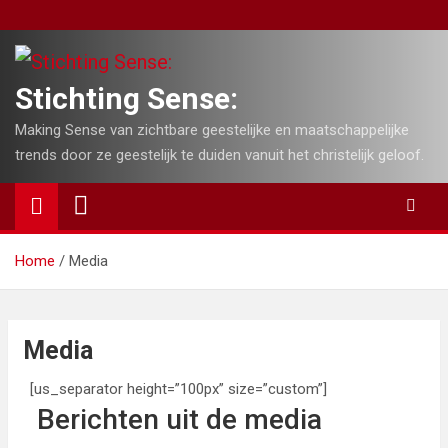
Skip
to
content
Stichting Sense:
Making Sense van zichtbare geestelijke en maatschappelijke
trends door ze geestelijk te duiden vanuit het christelijk geloof.
Home
Media
Media
[us_separator height=”100px” size=”custom”]
Berichten uit de media