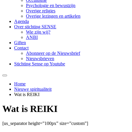
Occultisme
Psychologie en bewustzijn
Overige religies
Overige lezingen en artikelen
Agenda
Over stichting SENSE
Wie zijn wij?
ANBI
Giften
Contact
Abonneer op de Nieuwsbrief
Nieuwsbrieven
Stichting Sense op Youtube
Home
Nieuwe spiritualiteit
Wat is REIKI
Wat is REIKI
[us_separator height=”100px” size=”custom”]